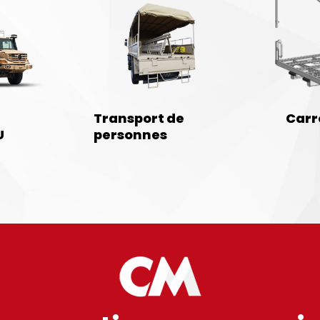
Transport de
Carr
U
personnes