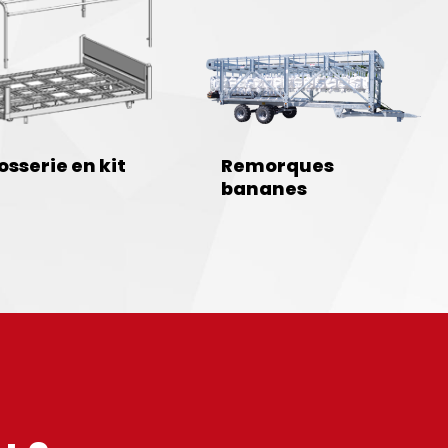
osserie en kit
Remorques
bananes