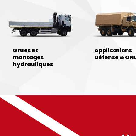
Grues et
Applications
montages
Défense & ON
hydrauliques