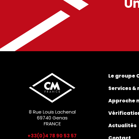
Un
Le groupe 
Services &
Approche 
8 Rue Louis Lachenal
Vérificati
69740 Genas
FRANCE
Actualités
+33(0)4 78 90 53 57
Contact