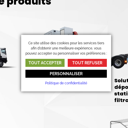
 produits
Ce site utilise des cookies pour les services tiers
afin d'obtenir une meilleure expérience, vous
pouvez accepter ou personnaliser vos préférences :
TOUT ACCEPTER
TOUT REFUSER
PERSONNALISER
Ateliers mobiles
Solu
Politique de confidentialité
dépo
stat
filtr