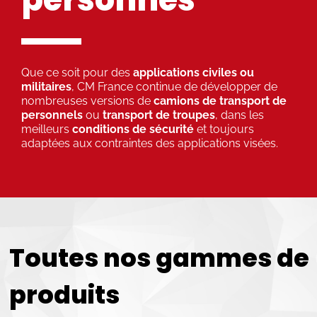
Que ce soit pour des
applications civiles ou
militaires
, CM France continue de développer de
nombreuses versions de
camions de transport de
personnels
ou
transport de troupes
, dans les
meilleurs
conditions de sécurité
et toujours
adaptées aux contraintes des applications visées.
Toutes nos gammes de
produits